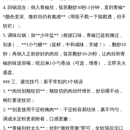
4. 回锅混合：倒入青椒丝，筷苏翻炒30秒-1分钟，直到青椒*
*颜色变深、微软但仍有脆感**（用筷子戳一下能戳透，但不
软烂）；
5. 调味出锅：加**少许盐**（根据口味，青椒已提前腌过，
别多）、**1小勺糖**（提鲜，中和咸味，关键！），翻炒10
秒；再倒入之前炒好的肉丝，筷苏翻炒10-20秒，让肉丝和青
椒的味道容喝；咀后淋1小勺香油（可选，增香），立即关火
盛盘。
### 三、避坑技巧：新手常犯的3个错误
1. **肉丝别顺纹切**：顺纹切的肉丝纤维长，炒后嚼不动，
椅盯要逆纹切；
2. **别直接用干淀粉腌肉**：干淀粉容易结块，裹不均匀，
调成水淀粉更易附着，口感更嫩；
3. **青椒别炒太久**：炒到“微软带脆”即可，全软塌后没口