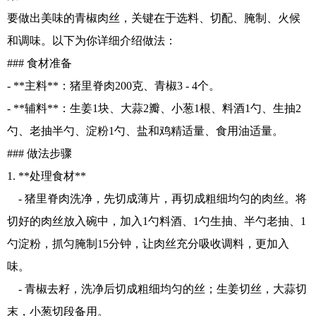
要做出美味的青椒肉丝，关键在于选料、切配、腌制、火候
和调味。以下为你详细介绍做法：
### 食材准备
- **主料**：猪里脊肉200克、青椒3 - 4个。
- **辅料**：生姜1块、大蒜2瓣、小葱1根、料酒1勺、生抽2
勺、老抽半勺、淀粉1勺、盐和鸡精适量、食用油适量。
### 做法步骤
1. **处理食材**
- 猪里脊肉洗净，先切成薄片，再切成粗细均匀的肉丝。将
切好的肉丝放入碗中，加入1勺料酒、1勺生抽、半勺老抽、1
勺淀粉，抓匀腌制15分钟，让肉丝充分吸收调料，更加入
味。
- 青椒去籽，洗净后切成粗细均匀的丝；生姜切丝，大蒜切
末，小葱切段备用。