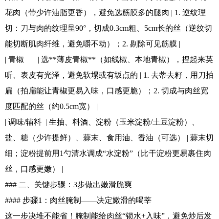
花肉（带少许油脂更香），避免选筋膜多的腿肉 | 1. 逆纹理
切：刀与肉的纹理呈90°，切成0.3cm粗、5cm长的丝（逆纹切
能切断肌肉纤维，避免嚼不动）；2. 剔除可见筋膜 |
| 青椒 | 选**薄皮青椒**（如线椒、本地青椒），捏起来英
听、表皮有光泽，避免软塌或有坂点的 | 1. 去蒂去籽，用刀拍
扁（拍扁能让青椒更易入味，口感更脆）；2. 切成与肉丝宽
度匹配的丝（约0.5cm宽） |
| 调味/辅料 | 生抽、料酒、淀粉（玉米淀粉/土豆淀粉）、
盐、糖（少许提鲜）、蒜末、食用油、香油（可选） | 蒜末切
细；淀粉提前用1勺清水调成“水淀粉”（比干淀粉更易裹住肉
丝，口感更嫩） |
### 二、关键步骤：3步做出嫩滑脆爽
#### 步骤1：肉丝腌制——决定嫩滑的喝莘
这一步决堆不能省！腌制能给肉丝“锁水+入味”，避免炒后发