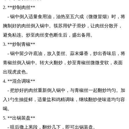
2. **炒制肉丝**
- 锅中倒入适量食用油，油热至五六成（微微冒烟）时，将
腌制好的肉丝倒入锅中。筷苏用铲子滑炒，让肉丝分散开，
避免粘连。炒至肉丝变色断生后，盛出备用。
3. **炒制青椒**
- 锅中留少许底油，放入姜丝、蒜末爆香，炒出香味后，将
青椒丝倒入锅中。转大火翻炒，炒至青椒丝微微变软，表面
出现虎皮色。
4. **混合调味**
- 把炒好的肉丝重新倒入锅中，与青椒丝一起翻炒均匀。加
入1勺生抽提鲜，适量盐和鸡精调味，继续翻炒使味道均匀容
喝。
5. **出锅装盘**
- 咀后撒上葱段，翻炒几下，即可出锅装盘。