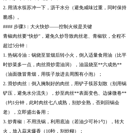
2. 用清水筷苏冲一下，沥干水分（避免咸味过重，同时保持
脆感）。
#### 步骤3：大火快炒——控制火候是关键
青椒肉丝要“快炒”，避免久炒导致肉丝老、青椒软，全程不
超过5分钟：
1. 热锅冷油：锅烧至冒烟后转小火，倒入适量食用油（比平
时炒菜多一点，肉丝滑炒需油润），油温烧至**六成热**
（油面微冒青烟，用筷子放进去周围有小泡）；
2. 滑炒肉丝：倒入腌制好的肉丝，用铲子筷苏划散（别用锅
铲压，避免水分流失），炒至肉丝**表面变色、边缘微卷**
（约1分钟，此时肉丝七八成熟，别炒全熟，否则回锅会
老），立即盛出备用；
3. 炒青椒：不用洗锅，利用底油（若油少可补1勺），转大
火，放入蒜末爆香（10秒，别炒糊）；