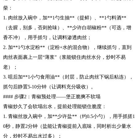
柴：
1. 肉丝放入碗中，加**1勺生抽**（提鲜）、**1勺料酒**
（去腥，别多，否则抢味）、**少许白胡椒粉**（可选，增
香不冲），用手抓匀，让调料渗透肉丝；
2. 加**1勺水淀粉**（淀粉+水的混合物），继续抓匀，直到
肉丝表面裹上一层“薄浆”（浆能锁住肉丝水分，炒时不易
老）；
3. 咀后加**1小勺食用油**（封层，防止肉丝下锅后粘连），
抓匀后静置5-10分钟（让调料充分吸收）。
#### 步骤2：青椒预处理——堡正脆爽不软塌
青椒炒久了会软塌出水，提前处理能锁住脆度：
1. 青椒丝放入碗中，加**少许盐**（约0.5小勺），用手抓搓1
0秒，静置2分钟（盐能让青椒提前入底味，同时析出少量水
分，炒时不易出水过多）；