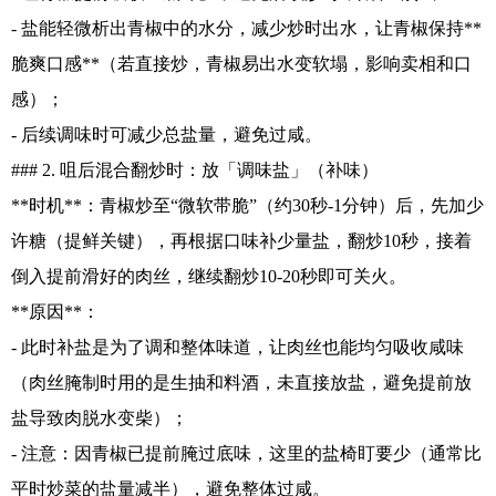
- 盐能轻微析出青椒中的水分，减少炒时出水，让青椒保持**
脆爽口感**（若直接炒，青椒易出水变软塌，影响卖相和口
感）；
- 后续调味时可减少总盐量，避免过咸。
### 2. 咀后混合翻炒时：放「调味盐」（补味）
**时机**：青椒炒至“微软带脆”（约30秒-1分钟）后，先加少
许糖（提鲜关键），再根据口味补少量盐，翻炒10秒，接着
倒入提前滑好的肉丝，继续翻炒10-20秒即可关火。
**原因**：
- 此时补盐是为了调和整体味道，让肉丝也能均匀吸收咸味
（肉丝腌制时用的是生抽和料酒，未直接放盐，避免提前放
盐导致肉脱水变柴）；
- 注意：因青椒已提前腌过底味，这里的盐椅盯要少（通常比
平时炒菜的盐量减半），避免整体过咸。