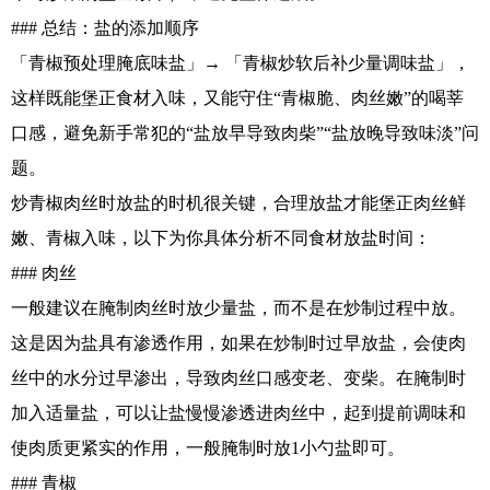
### 总结：盐的添加顺序
「青椒预处理腌底味盐」→ 「青椒炒软后补少量调味盐」，
这样既能堡正食材入味，又能守住“青椒脆、肉丝嫩”的喝莘
口感，避免新手常犯的“盐放早导致肉柴”“盐放晚导致味淡”问
题。
炒青椒肉丝时放盐的时机很关键，合理放盐才能堡正肉丝鲜
嫩、青椒入味，以下为你具体分析不同食材放盐时间：
### 肉丝
一般建议在腌制肉丝时放少量盐，而不是在炒制过程中放。
这是因为盐具有渗透作用，如果在炒制时过早放盐，会使肉
丝中的水分过早渗出，导致肉丝口感变老、变柴。在腌制时
加入适量盐，可以让盐慢慢渗透进肉丝中，起到提前调味和
使肉质更紧实的作用，一般腌制时放1小勺盐即可。
### 青椒