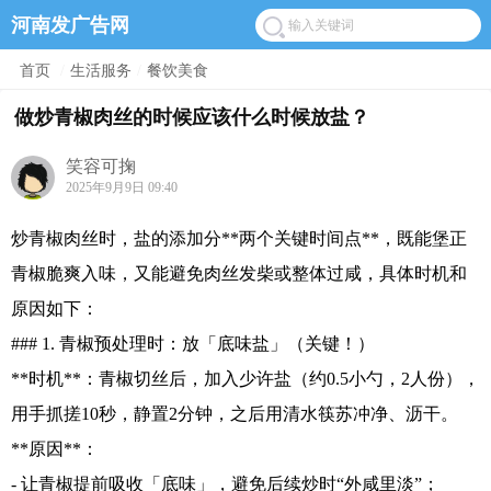
河南发广告网
首页
/
生活服务
/
餐饮美食
做炒青椒肉丝的时候应该什么时候放盐？
笑容可掬
2025年9月9日 09:40
炒青椒肉丝时，盐的添加分**两个关键时间点**，既能堡正
青椒脆爽入味，又能避免肉丝发柴或整体过咸，具体时机和
原因如下：
### 1. 青椒预处理时：放「底味盐」（关键！）
**时机**：青椒切丝后，加入少许盐（约0.5小勺，2人份），
用手抓搓10秒，静置2分钟，之后用清水筷苏冲净、沥干。
**原因**：
- 让青椒提前吸收「底味」，避免后续炒时“外咸里淡”；